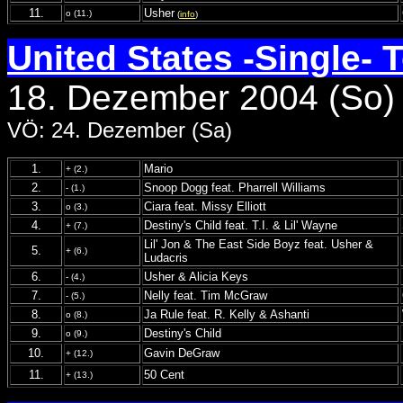
11.
Usher
o (11.)
(
info
)
United States -Single- 
18. Dezember 2004 (So)
VÖ: 24. Dezember (Sa)
1.
Mario
+ (2.)
2.
Snoop Dogg feat. Pharrell Williams
- (1.)
3.
Ciara feat. Missy Elliott
o (3.)
4.
Destiny's Child feat. T.I. & Lil' Wayne
+ (7.)
Lil' Jon & The East Side Boyz feat. Usher &
5.
+ (6.)
Ludacris
6.
Usher & Alicia Keys
- (4.)
7.
Nelly feat. Tim McGraw
- (5.)
8.
Ja Rule feat. R. Kelly & Ashanti
o (8.)
9.
Destiny's Child
o (9.)
10.
Gavin DeGraw
+ (12.)
11.
50 Cent
+ (13.)