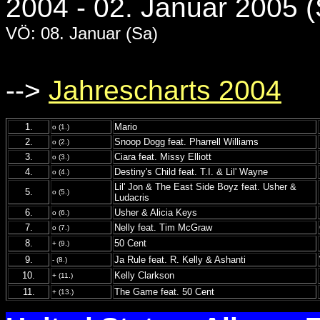
2004 - 02. Januar 2005 
VÖ: 08. Januar (Sa)
-->
Jahrescharts 2004
1.
Mario
o (1.)
2.
Snoop Dogg feat. Pharrell Williams
o (2.)
3.
Ciara feat. Missy Elliott
o (3.)
4.
Destiny's Child feat. T.I. & Lil' Wayne
o (4.)
Lil' Jon & The East Side Boyz feat. Usher &
5.
o (5.)
Ludacris
6.
Usher & Alicia Keys
o (6.)
7.
Nelly feat. Tim McGraw
o (7.)
8.
50 Cent
+ (9.)
9.
Ja Rule feat. R. Kelly & Ashanti
- (8.)
10.
Kelly Clarkson
+ (11.)
11.
The Game feat. 50 Cent
+ (13.)