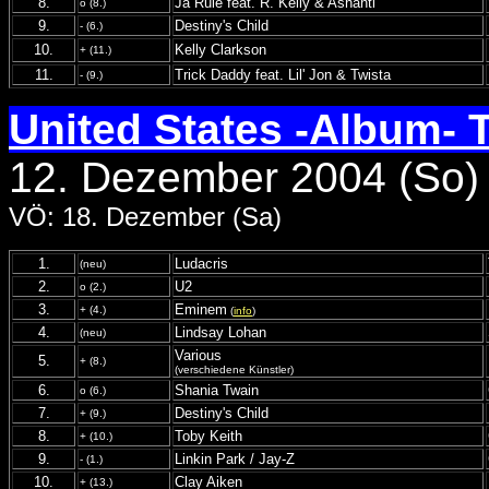
8.
Ja Rule feat. R. Kelly & Ashanti
o (8.)
9.
Destiny's Child
- (6.)
10.
Kelly Clarkson
+ (11.)
11.
Trick Daddy feat. Lil' Jon & Twista
- (9.)
United States -Album- 
12. Dezember 2004 (So)
VÖ: 18. Dezember (Sa)
1.
Ludacris
(neu)
2.
U2
o (2.)
3.
Eminem
+ (4.)
(
info
)
4.
Lindsay Lohan
(neu)
Various
5.
+ (8.)
(verschiedene Künstler)
6.
Shania Twain
o (6.)
7.
Destiny's Child
+ (9.)
8.
Toby Keith
+ (10.)
9.
Linkin Park / Jay-Z
- (1.)
10.
Clay Aiken
+ (13.)