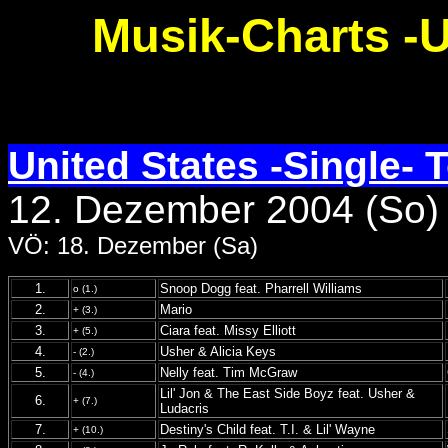
Musik-Charts -
United States -Single- 
12. Dezember 2004 (So)
VÖ: 18. Dezember (Sa)
1.
Snoop Dogg feat. Pharrell Williams
o (1.)
2.
Mario
+ (3.)
3.
Ciara feat. Missy Elliott
+ (5.)
4.
Usher & Alicia Keys
- (2.)
5.
Nelly feat. Tim McGraw
- (4.)
Lil' Jon & The East Side Boyz feat. Usher &
6.
+ (7.)
Ludacris
7.
Destiny's Child feat. T.I. & Lil' Wayne
+ (10.)