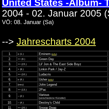
United States -Album- 
2004 - 02. Januar 2005 
VÖ: 08. Januar (Sa)
-->
Jahrescharts 2004
1.
Eminem
o (1.)
(
info
)
2.
Green Day
++ (9.)
3.
Lil' Jon & The East Side Boyz
++ (15.)
4.
Linkin Park / Jay-Z
+ (8.)
5.
Ludacris
++ (10.)
6.
Usher
o (6.)
(
info
)
7.
John Legend
(neu)
8.
2Pac
++ (13.)
Various
9.
-- (2.)
(verschiedene Künstler)
10.
Destiny's Child
-- (4.)
11.
Snoop Dogg
++ (20.)