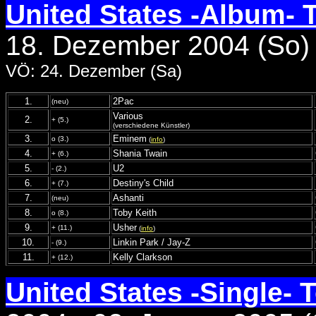
United States -Album- 
18. Dezember 2004 (So)
VÖ: 24. Dezember (Sa)
1.
2Pac
(neu)
Various
2.
+ (5.)
(verschiedene Künstler)
3.
Eminem
o (3.)
(
info
)
4.
Shania Twain
+ (6.)
5.
U2
- (2.)
6.
Destiny's Child
+ (7.)
7.
Ashanti
(neu)
8.
Toby Keith
o (8.)
9.
Usher
+ (11.)
(
info
)
10.
Linkin Park / Jay-Z
- (9.)
11.
Kelly Clarkson
+ (12.)
United States -Single- 