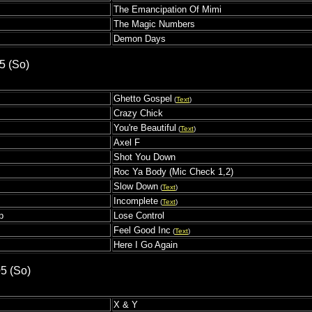
The Emancipation Of Mimi
The Magic Numbers
Demon Days
5 (So)
Ghetto Gospel
(
Text
)
Crazy Chick
You're Beautiful
(
Text
)
Axel F
Shot You Down
Roc Ya Body (Mic Check 1,2)
Slow Down
(
Text
)
Incomplete
(
Text
)
p
Lose Control
Feel Good Inc
(
Text
)
Here I Go Again
05 (So)
X & Y