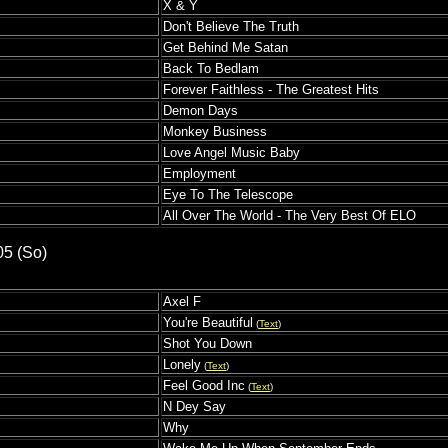
X & Y
Don't Believe The Truth
Get Behind Me Satan
Back To Bedlam
Forever Faithless - The Greatest Hits
Demon Days
Monkey Business
Love Angel Music Baby
Employment
Eye To The Telescope
All Over The World - The Very Best Of ELO
05 (So)
Axel F
You're Beautiful
(
Text
)
Shot You Down
Lonely
(
Text
)
Feel Good Inc
(
Text
)
N Dey Say
Why