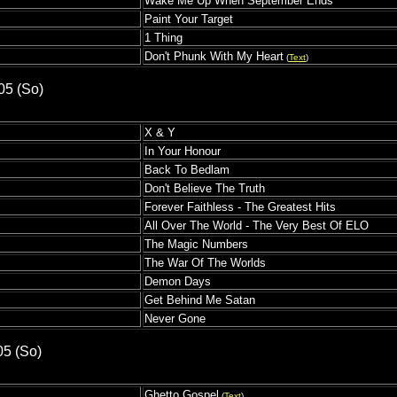
Wake Me Up When September Ends
Paint Your Target
1 Thing
Don't Phunk With My Heart
(
Text
)
05 (So)
X & Y
In Your Honour
Back To Bedlam
Don't Believe The Truth
Forever Faithless - The Greatest Hits
All Over The World - The Very Best Of ELO
The Magic Numbers
The War Of The Worlds
Demon Days
Get Behind Me Satan
Never Gone
05 (So)
Ghetto Gospel
(
Text
)