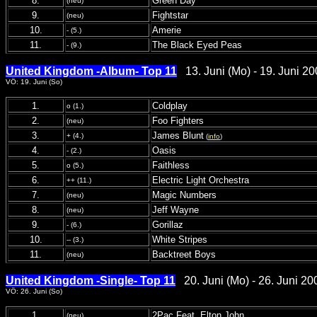
8.
Green Day
(neu)
9.
Fightstar
(neu)
10.
Amerie
- (5.)
11.
The Black Eyed Peas
- (9.)
United Kingdom -Album- Top 11
13. Juni (Mo) - 19. Juni 20
VÖ: 19. Juni (So)
1.
Coldplay
o (1.)
2.
Foo Fighters
(neu)
3.
James Blunt
+ (4.)
(
info
)
4.
Oasis
- (2.)
5.
Faithless
o (5.)
6.
Electric Light Orchestra
++ (11.)
7.
Magic Numbers
(neu)
8.
Jeff Wayne
(neu)
9.
Gorillaz
- (6.)
10.
White Stripes
-- (3.)
11.
Backtreet Boys
(neu)
United Kingdom -Single- Top 11
20. Juni (Mo) - 26. Juni 20
VÖ: 26. Juni (So)
1.
2Pac Feat. Elton John
(neu)