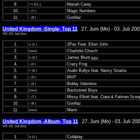
9.
Mariah Carey
++ (21.)
10.
Magic Numbers
- (7.)
11.
Gorillaz
- (9.)
United Kingdom -Single- Top 11
27. Juni (Mo) - 03. Juli 200
VÖ: 03. Juli (So)
1.
2Pac Feat. Elton John
o (1.)
2.
Charlotte Church
(neu)
3.
James Blunt
o (3.)
(
info
)
4.
Crazy Frog
- (2.)
5.
Audio Bullys feat. Nancy Sinatra
+ (6.)
6.
MVP
- (5.)
7.
Bobby Valentino
- (4.)
8.
Backstreet Boys
(neu)
9.
Missy Elliott feat. Ciara & Fatman Scoo
- (7.)
10.
Gorillaz
- (8.)
11.
Mario
(neu)
United Kingdom -Album- Top 11
27. Juni (Mo) - 03. Juli 20
VÖ: 03. Juli (So)
1.
Coldplay
o (1.)