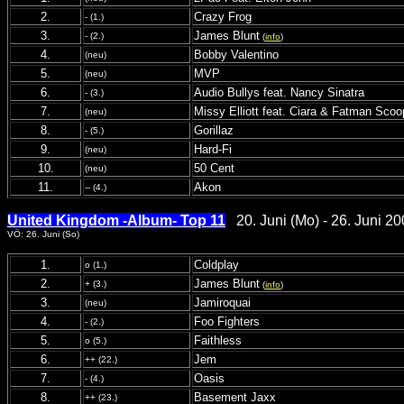
2.
Crazy Frog
- (1.)
3.
James Blunt
- (2.)
(
info
)
4.
Bobby Valentino
(neu)
5.
MVP
(neu)
6.
Audio Bullys feat. Nancy Sinatra
- (3.)
7.
Missy Elliott feat. Ciara & Fatman Scoo
(neu)
8.
Gorillaz
- (5.)
9.
Hard-Fi
(neu)
10.
50 Cent
(neu)
11.
Akon
-- (4.)
United Kingdom -Album- Top 11
20. Juni (Mo) - 26. Juni 20
VÖ: 26. Juni (So)
1.
Coldplay
o (1.)
2.
James Blunt
+ (3.)
(
info
)
3.
Jamiroquai
(neu)
4.
Foo Fighters
- (2.)
5.
Faithless
o (5.)
6.
Jem
++ (22.)
7.
Oasis
- (4.)
8.
Basement Jaxx
++ (23.)