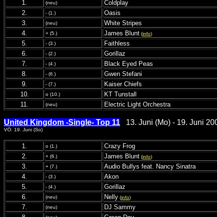
1.
Coldplay
(neu)
2.
Oasis
- (1.)
3.
White Stripes
(neu)
4.
James Blunt
+ (5.)
(
info
)
5.
Faithless
- (3.)
6.
Gorillaz
- (2.)
7.
Black Eyed Peas
- (4.)
8.
Gwen Stefani
- (6.)
9.
Kaiser Chiefs
- (7.)
10.
KT Tunstall
o (10.)
11.
Electric Light Orchestra
(neu)
United Kingdom -Single- Top 11
13. Juni (Mo) - 19. Juni 20
VÖ: 19. Juni (So)
1.
Crazy Frog
o (1.)
2.
James Blunt
+ (6.)
(
info
)
3.
Audio Bullys feat. Nancy Sinatra
+ (7.)
4.
Akon
- (3.)
5.
Gorillaz
- (4.)
6.
Nelly
(neu)
(
info
)
7.
DJ Sammy
(neu)