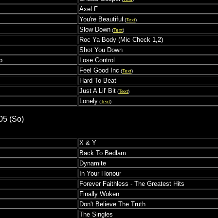
Axel F
You're Beautiful
(
Text
)
Slow Down
(
Text
)
Roc Ya Body (Mic Check 1,2)
Shot You Down
p
Lose Control
Feel Good Inc
(
Text
)
Hard To Beat
Just A Lil' Bit
(
Text
)
Lonely
(
Text
)
05 (So)
X & Y
Back To Bedlam
Dynamite
In Your Honour
Forever Faithless - The Greatest Hits
Finally Woken
Don't Believe The Truth
The Singles