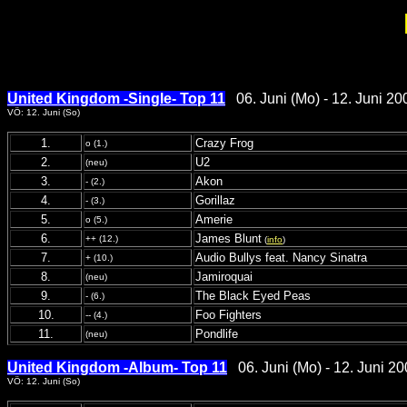
United Kingdom -Single- Top 11
06. Juni (Mo) - 12. Juni 20
VÖ: 12. Juni (So)
1.
Crazy Frog
o (1.)
2.
U2
(neu)
3.
Akon
- (2.)
4.
Gorillaz
- (3.)
5.
Amerie
o (5.)
6.
James Blunt
++ (12.)
(
info
)
7.
Audio Bullys feat. Nancy Sinatra
+ (10.)
8.
Jamiroquai
(neu)
9.
The Black Eyed Peas
- (6.)
10.
Foo Fighters
-- (4.)
11.
Pondlife
(neu)
United Kingdom -Album- Top 11
06. Juni (Mo) - 12. Juni 20
VÖ: 12. Juni (So)