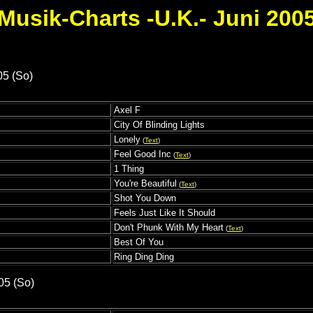
Musik-Charts -U.K.- Juni 200
05 (So)
Axel F
City Of Blinding Lights
Lonely
(
Text
)
Feel Good Inc
(
Text
)
1 Thing
You're Beautiful
(
Text
)
Shot You Down
Feels Just Like It Should
Don't Phunk With My Heart
(
Text
)
Best Of You
Ring Ding Ding
05 (So)