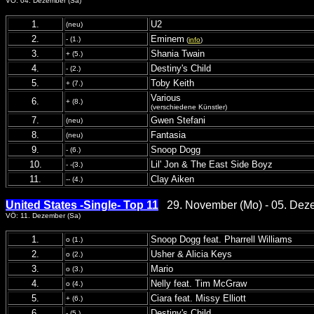
VÖ: 04. Dezember (Sa)
1.
U2
(neu)
2.
Eminem
- (1.)
(
info
)
3.
Shania Twain
+ (5.)
4.
Destiny's Child
- (2.)
5.
Toby Keith
+ (7.)
Various
6.
+ (8.)
(verschiedene Künstler)
7.
Gwen Stefani
(neu)
8.
Fantasia
(neu)
9.
Snoop Dogg
- (6.)
10.
Lil' Jon & The East Side Boyz
- -(3.)
11.
Clay Aiken
-- (4.)
United States -Single- Top 11
29. November (Mo) - 05. Dez
VÖ: 11. Dezember (Sa)
1.
Snoop Dogg feat. Pharrell Williams
o (1.)
2.
Usher & Alicia Keys
o (2.)
3.
Mario
o (3.)
4.
Nelly feat. Tim McGraw
o (4.)
5.
Ciara feat. Missy Elliott
+ (6.)
6.
Destiny's Child
- (5.)