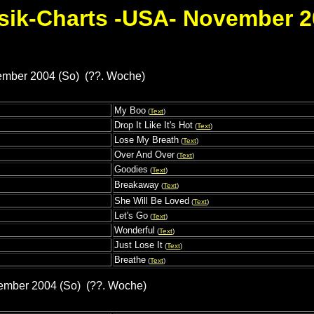
sik-Charts -USA- November 2
ember 2004 (So) (??. Woche)
My Boo
(
Text
)
Drop It Like It's Hot
(
Text
)
Lose My Breath
(
Text
)
Over And Over
(
Text
)
Goodies
(
Text
)
Breakaway
(
Text
)
She Will Be Loved
(
Text
)
Let's Go
(
Text
)
Wonderful
(
Text
)
Just Lose It
(
Text
)
Breathe
(
Text
)
ember 2004 (So) (??. Woche)