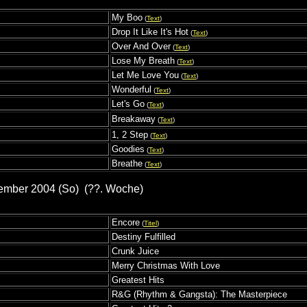
My Boo
(
Text
)
Drop It Like It's Hot
(
Text
)
Over And Over
(
Text
)
Lose My Breath
(
Text
)
Let Me Love You
(
Text
)
Wonderful
(
Text
)
Let's Go
(
Text
)
Breakaway
(
Text
)
1, 2 Step
(
Text
)
Goodies
(
Text
)
Breathe
(
Text
)
ember 2004 (So) (??. Woche)
Encore
(
Titel
)
Destiny Fulfilled
Crunk Juice
Merry Christmas With Love
Greatest Hits
R&G (Rhythm & Gangsta): The Masterpiece