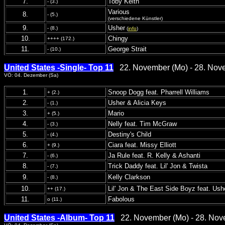
7.
Toby Keith
- (3.)
Various
8.
- (5.)
(verschiedene Künstler)
9.
Usher
- (8.)
(
info
)
10.
Chingy
++++ (172.)
11.
George Strait
- (10.)
United States -Single- Top 11
22. November (Mo) - 28. Nov
VÖ: 04. Dezember (Sa)
1.
Snoop Dogg feat. Pharrell Williams
+ (2.)
2.
Usher & Alicia Keys
- (1.)
3.
Mario
+ (5.)
4.
Nelly feat. Tim McGraw
- (3.)
5.
Destiny's Child
- (4.)
6.
Ciara feat. Missy Elliott
+ (9.)
7.
Ja Rule feat. R. Kelly & Ashanti
- (6.)
8.
Trick Daddy feat. Lil' Jon & Twista
- (7.)
9.
Kelly Clarkson
- (8.)
10.
Lil' Jon & The East Side Boyz feat. Ush
++ (17.)
11.
Fabolous
o (11.)
United States -Album- Top 11
22. November (Mo) - 28. Nov