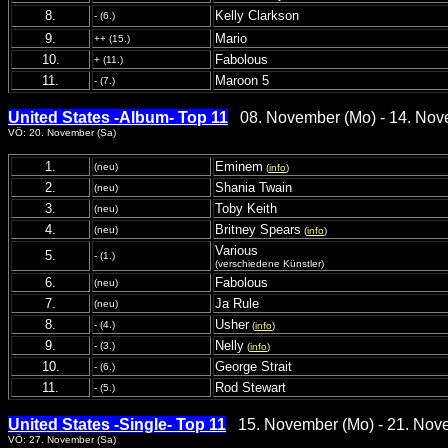
8.
Kelly Clarkson
- (6.)
9.
Mario
++ (15.)
10.
Fabolous
+ (11.)
11.
Maroon 5
- (7.)
United States -Album- Top 11
08. November (Mo) - 14. Nov
VÖ: 20. November (Sa)
1.
Eminem
(neu)
(
info
)
2.
Shania Twain
(neu)
3.
Toby Keith
(neu)
4.
Britney Spears
(neu)
(
info
)
Various
5.
- (1.)
(verschiedene Künstler)
6.
Fabolous
(neu)
7.
Ja Rule
(neu)
8.
Usher
- (4.)
(
info
)
9.
Nelly
- (3.)
(
info
)
10.
George Strait
- (6.)
11.
Rod Stewart
- (5.)
United States -Single- Top 11
15. November (Mo) - 21. Nov
VÖ: 27. November (Sa)