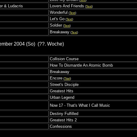
er & Ludacris
Lovers And Friends
(
Text
)
Wonderful
(
Text
)
Let's Go
(
Text
)
Soldier
(
Text
)
Breakaway
(
Text
)
ember 2004 (So) (??. Woche)
Collision Course
How To Dismantle An Atomic Bomb
Breakaway
Encore
(
Titel
)
Street's Disciple
Greatest Hits
Urban Legend
Now 17 - That's What I Call Music
Destiny Fulfilled
Greatest Hits 2
Confessions