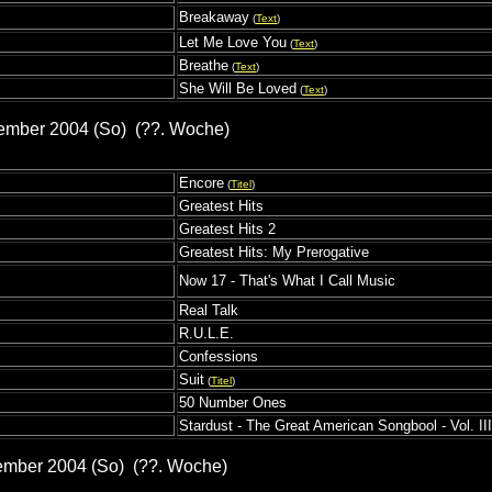
Breakaway
(
Text
)
Let Me Love You
(
Text
)
Breathe
(
Text
)
She Will Be Loved
(
Text
)
ember 2004 (So) (??. Woche)
Encore
(
Titel
)
Greatest Hits
Greatest Hits 2
Greatest Hits: My Prerogative
Now 17 - That's What I Call Music
Real Talk
R.U.L.E.
Confessions
Suit
(
Titel
)
50 Number Ones
Stardust - The Great American Songbool - Vol. III
ember 2004 (So) (??. Woche)