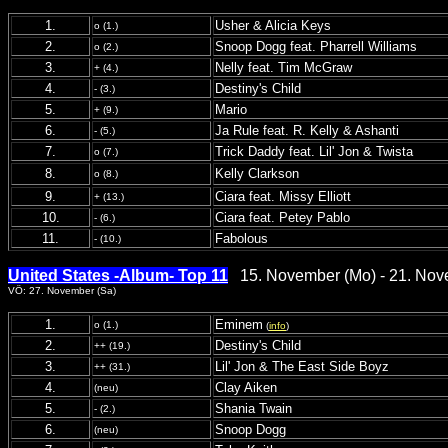
1.
Usher & Alicia Keys
o (1.)
2.
Snoop Dogg feat. Pharrell Williams
o (2.)
3.
Nelly feat. Tim McGraw
+ (4.)
4.
Destiny's Child
- (3.)
5.
Mario
+ (9.)
6.
Ja Rule feat. R. Kelly & Ashanti
- (5.)
7.
Trick Daddy feat. Lil' Jon & Twista
o (7.)
8.
Kelly Clarkson
o (8.)
9.
Ciara feat. Missy Elliott
+ (13.)
10.
Ciara feat. Petey Pablo
- (6.)
11.
Fabolous
- (10.)
United States -Album- Top 11
15. November (Mo) - 21. Nov
VÖ: 27. November (Sa)
1.
Eminem
o (1.)
(
info
)
2.
Destiny's Child
++ (19.)
3.
Lil' Jon & The East Side Boyz
++ (31.)
4.
Clay Aiken
(neu)
5.
Shania Twain
- (2.)
6.
Snoop Dogg
(neu)