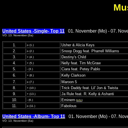
Mu
United States -Single- Top 11
01. November (Mo) - 07. Nov
VÖ: 13. November (Sa)
1.
Usher & Alicia Keys
o (1.)
2.
Snoop Dogg feat. Pharrell Williams
o (2.)
3.
Destiny's Child
+ (4.)
4.
Nelly feat. Tim McGraw
+ (5.)
5.
Ciara feat. Petey Pablo
- (3.)
6.
Kelly Clarkson
+ (8.)
7.
Maroon 5
o (7.)
8.
Trick Daddy feat. Lil' Jon & Twista
+ (10.)
9.
Ja Rule feat. R. Kelly & Ashanti
+ (13.)
10.
Eminem
- (6.)
(
info
)
11.
Fabolous
o (11.)
United States -Album- Top 11
01. November (Mo) - 07. Nov
VÖ: 13. November (Sa)