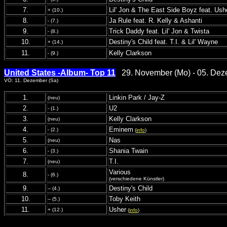
7.
Lil' Jon & The East Side Boyz feat. Ush
+ (10.)
8.
Ja Rule feat. R. Kelly & Ashanti
- (7.)
9.
Trick Daddy feat. Lil' Jon & Twista
- (8.)
10.
Destiny's Child feat. T.I. & Lil' Wayne
+ (14.)
11.
Kelly Clarkson
- (9.)
United States -Album- Top 11
29. November (Mo) - 05. Dez
VÖ: 11. Dezember (Sa)
1.
Linkin Park / Jay-Z
(neu)
2.
U2
- (1.)
3.
Kelly Clarkson
(neu)
4.
Eminem
- (2.)
(
info
)
5.
Nas
(neu)
6.
Shania Twain
- (3.)
7.
T.I.
(neu)
Various
8.
- (6.)
(verschiedene Künstler)
9.
Destiny's Child
-- (4.)
10.
Toby Keith
-- (5.)
11.
Usher
+ (12.)
(
info
)