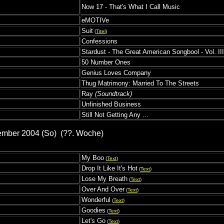
Now 17 - That's What I Call Music
eMOTIVe
Suit
(
Titel
)
Confessions
Stardust - The Great American Songbool - Vol. III
50 Number Ones
Genius Loves Company
Thug Matrimony: Married To The Streets
Ray
(Soundtrack)
Unfinished Business
Still Not Getting Any ...
ember 2004 (So) (??. Woche)
My Boo
(
Text
)
Drop It Like It's Hot
(
Text
)
Lose My Breath
(
Text
)
Over And Over
(
Text
)
Wonderful
(
Text
)
Goodies
(
Text
)
Let's Go
(
Text
)