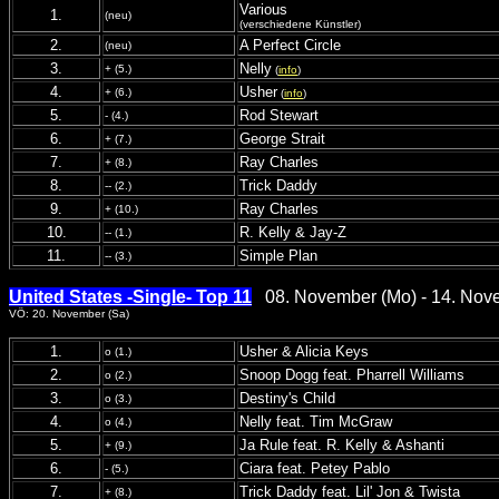
Various
1.
(neu)
(verschiedene Künstler)
2.
A Perfect Circle
(neu)
3.
Nelly
+ (5.)
(
info
)
4.
Usher
+ (6.)
(
info
)
5.
Rod Stewart
- (4.)
6.
George Strait
+ (7.)
7.
Ray Charles
+ (8.)
8.
Trick Daddy
-- (2.)
9.
Ray Charles
+ (10.)
10.
R. Kelly & Jay-Z
-- (1.)
11.
Simple Plan
-- (3.)
United States -Single- Top 11
08. November (Mo) - 14. Nov
VÖ: 20. November (Sa)
1.
Usher & Alicia Keys
o (1.)
2.
Snoop Dogg feat. Pharrell Williams
o (2.)
3.
Destiny's Child
o (3.)
4.
Nelly feat. Tim McGraw
o (4.)
5.
Ja Rule feat. R. Kelly & Ashanti
+ (9.)
6.
Ciara feat. Petey Pablo
- (5.)
7.
Trick Daddy feat. Lil' Jon & Twista
+ (8.)