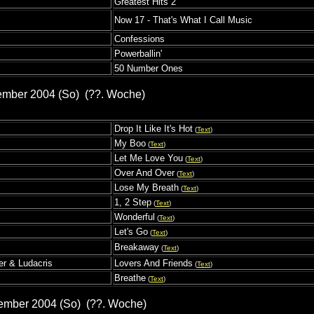
Greatest Hits 2
Now 17 - That's What I Call Music
Confessions
Powerballin'
50 Number Ones
ember 2004 (So) (??. Woche)
Drop It Like It's Hot
(
Text
)
My Boo
(
Text
)
Let Me Love You
(
Text
)
Over And Over
(
Text
)
Lose My Breath
(
Text
)
1, 2 Step
(
Text
)
Wonderful
(
Text
)
Let's Go
(
Text
)
Breakaway
(
Text
)
er & Ludacris
Lovers And Friends
(
Text
)
Breathe
(
Text
)
ember 2004 (So) (??. Woche)