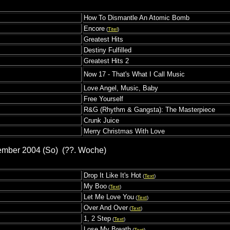
How To Dismantle An Atomic Bomb
Encore
(
Titel
)
Greatest Hits
Destiny Fulfilled
Greatest Hits 2
Now 17 - That's What I Call Music
Love Angel, Music, Baby
Free Yourself
R&G (Rhythm & Gangsta): The Masterpiece
Crunk Juice
Merry Christmas With Love
ember 2004 (So) (??. Woche)
Drop It Like It's Hot
(
Text
)
My Boo
(
Text
)
Let Me Love You
(
Text
)
Over And Over
(
Text
)
1, 2 Step
(
Text
)
Lose My Breath
(
Text
)