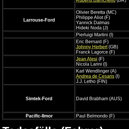
Rubens Barrichello
(BR)
Olivier Beretta (MC)
Philippe Aliot (F)
Larrouse-Ford
Yannick Dalmas
Hideki Noda (J)
Pierluigi Martini (I)
Eric Bernard (F)
Johnny Herbert
(GB)
Franck Lagorce (F)
Jean Alesi
(F)
Nicola Larini (I)
Karl Wendlinger (A)
Andrea de Cesaris
(I)
J.J. Letho (FIN)
Simtek-Ford
David Brabham (AUS)
Pacific-Ilmor
Paul Belmondo (F)