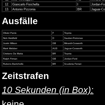
12.
Giancarlo Fisichella
I
Jordan-Fo
13.
Antonio Pizzonia
BR
Jaguar-Co
Ausfälle
Olivier Panis
F
Toyota
Nick Heidfeld
D
Sauber-Petronas
Justin Wilson
GB
Minardi-Cosworth
Mark Webber
AUS
Jaguar-Cosworth
Cristiano Da Matta
BR
Toyota
Ralph Firman
GB
Jordan-Ford
Rubens Barrichello
BR
Scuderia Ferrari
Zeitstrafen
10 Sekunden (in Box):
keine