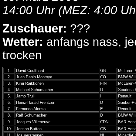
14:00 Uhr (MEZ: 4:00 Uh
Zuschauer:
???
Wetter:
anfangs nass, j
trocken
1.
David Coulthard
GB
McLaren-
2.
Juan Pablo Montoya
CO
BMW Will
3.
Kimi Räikkönen
FIN
McLaren-
4.
Michael Schumacher
D
Scuderia F
5.
Jarno Trulli
I
Renault
6.
Heinz-Harald Frentzen
D
Sauber-Pe
7.
Fernando Alonso
E
Renault
8.
Ralf Schumacher
D
BMW Will
9.
Jacques Villeneuve
CDN
BAR-Hon
10.
Jenson Button
GB
BAR-Hon
11.
Jos Verstappen
NL
Minardi-C