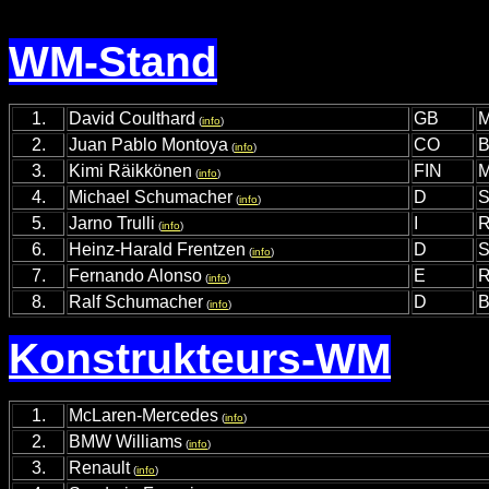
WM-Stand
1.
David Coulthard
GB
M
(
info
)
2.
Juan Pablo Montoya
CO
B
(
info
)
3.
Kimi Räikkönen
FIN
M
(
info
)
4.
Michael Schumacher
D
S
(
info
)
5.
Jarno Trulli
I
R
(
info
)
6.
Heinz-Harald Frentzen
D
S
(
info
)
7.
Fernando Alonso
E
R
(
info
)
8.
Ralf Schumacher
D
B
(
info
)
Konstrukteurs-WM
1.
McLaren-Mercedes
(
info
)
2.
BMW Williams
(
info
)
3.
Renault
(
info
)