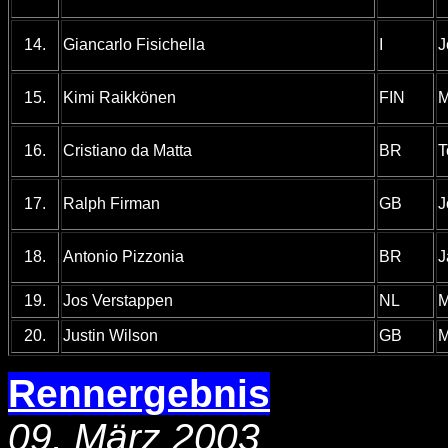
14.
Giancarlo Fisichella
I
J
15.
Kimi Raikkönen
FIN
M
16.
Cristiano da Matta
BR
T
17.
Ralph Firman
GB
J
18.
Antonio Pizzonia
BR
J
19.
Jos Verstappen
NL
M
20.
Justin Wilson
GB
M
Rennergebnis
09. März 2003