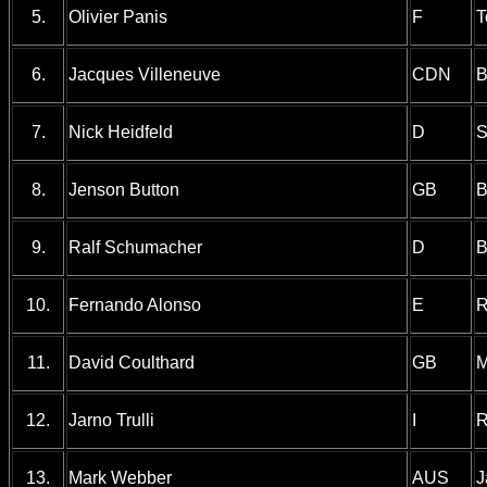
5.
Olivier Panis
F
T
6.
Jacques Villeneuve
CDN
B
7.
Nick Heidfeld
D
S
8.
Jenson Button
GB
B
9.
Ralf Schumacher
D
B
10.
Fernando Alonso
E
R
11.
David Coulthard
GB
M
12.
Jarno Trulli
I
R
13.
Mark Webber
AUS
J