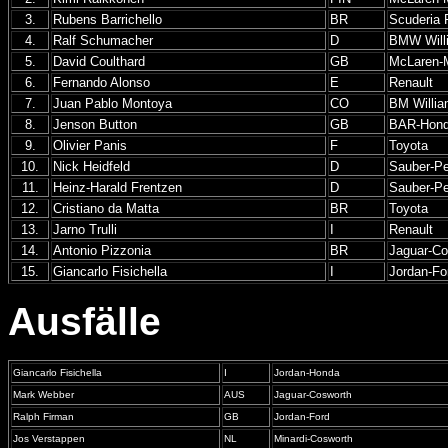
3.
Rubens Barrichello
BR
Scuderia F
4.
Ralf Schumacher
D
BMW Will
5.
David Coulthard
GB
McLaren-
6.
Fernando Alonso
E
Renault
7.
Juan Pablo Montoya
CO
BM Willi
8.
Jenson Button
GB
BAR-Hon
9.
Olivier Panis
F
Toyota
10.
Nick Heidfeld
D
Sauber-Pe
11.
Heinz-Harald Frentzen
D
Sauber-Pe
12.
Cristiano da Matta
BR
Toyota
13.
Jarno Trulli
I
Renault
14.
Antonio Pizzonia
BR
Jaguar-Co
15.
Giancarlo Fisichella
I
Jordan-Fo
Ausfälle
Giancarlo Fisichella
I
Jordan-Honda
Mark Webber
AUS
Jaguar-Cosworth
Ralph Firman
GB
Jordan-Ford
Jos Verstappen
NL
Minardi-Cosworth