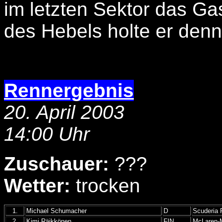
im letzten Sektor das Ga
des Hebels holte er denn
Rennergebnis
20. April 2003
14:00 Uhr
Zuschauer:
???
Wetter:
trocken
1.
Michael Schumacher
D
Scuderia F
2.
Kimi Räikkönen
FIN
McLaren-