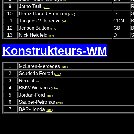
9.
Jarno Trulli
I
R
(
info
)
10.
Heinz-Harald Frentzen
D
S
(
info
)
11.
Jacques Villeneuve
CDN
B
(
info
)
12.
Jenson Button
GB
B
(
info
)
13.
Nick Heidfeld
D
S
(
info
)
Konstrukteurs-WM
1.
McLaren-Mercedes
(
info
)
2.
Scuderia Ferrari
(
info
)
3.
Renault
(
info
)
4.
BMW Williams
(
info
)
5.
Jordan-Ford
(
info
)
6.
Sauber-Petronas
(
info
)
7.
BAR-Honda
(
info
)