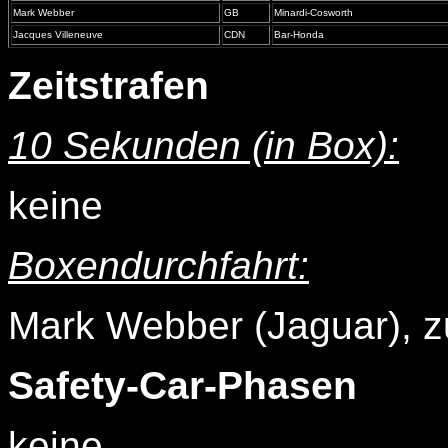
Mark Webber
GB
Minardi-Cosworth
Jacques Villeneuve
CDN
Bar-Honda
Zeitstrafen
10 Sekunden (in Box):
keine
Boxendurchfahrt:
Mark Webber (Jaguar), z
Safety-Car-Phasen
keine