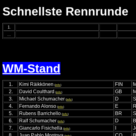
Schnellste Rennrunde
1.
...
WM-Stand
1.
Kimi Räikkönen
FIN
M
(
info
)
2.
David Coulthard
GB
M
(
info
)
3.
Michael Schumacher
D
S
(
info
)
4.
Fernando Alonso
E
R
(
info
)
5.
Rubens Barrichello
BR
S
(
info
)
6.
Ralf Schumacher
D
B
(
info
)
7.
Giancarlo Fisichella
I
J
(
info
)
8.
Juan Pablo Montoya
CO
B
(
info
)