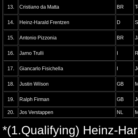
13.
Cristiano da Matta
BR
T
14.
Heinz-Harald Frentzen
D
S
15.
Antonio Pizzonia
BR
J
16.
Jarno Trulli
I
R
17.
Giancarlo Fisichella
I
J
18.
Justin Wilson
GB
M
19.
Ralph Firman
GB
J
20.
Jos Verstappen
NL
M
*(1.Qualifying) Heinz-Ha