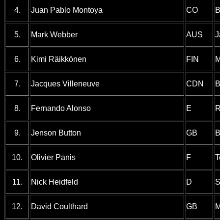
4.
Juan Pablo Montoya
CO
B
5.
Mark Webber
AUS
J
6.
Kimi Räikkönen
FIN
M
7.
Jacques Villeneuve
CDN
B
8.
Fernando Alonso
E
R
9.
Jenson Button
GB
B
10.
Olivier Panis
F
T
11.
Nick Heidfeld
D
S
12.
David Coulthard
GB
M