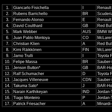
1.
Giancarlo Fisichella
I
Renault
2.
Rubens Barrichello
BR
Scuderia
3.
Fernando Alonso
E
Renault
4.
David Coulthard
GB
Red Bul
5.
Mark Webber
AUS
BMW Wi
6.
Juan Pablo Montoya
CO
McLare
7.
Christian Klien
A
Red Bul
8.
Kimi Räikkönen
FIN
McLare
9.
Jarno Trulli
I
Toyota 
10.
Felipe Massa
BR
Sauber-
11.
Jenson Button*
GB
BAR-Ho
12.
Ralf Schumacher
D
Toyota 
13.
Jacques Villeneuve
CDN
Sauber-
14.
Takuma Sato*
J
BAR-Ho
15.
Narain Karthikeyan
IND
Jordan-
16.
Tiago Monteiro
P
Jordan-
17.
Patrick Friesacher
A
Minardi