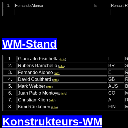
1.
Fernando Alonso
E
Renault F
...
WM-Stand
1.
Giancarlo Fisichella
I
R
(
info
)
2.
Rubens Barrichello
BR
S
(
info
)
3.
Fernando Alonso
E
R
(
info
)
4.
David Coulthard
GB
R
(
info
)
5.
Mark Webber
AUS
B
(
info
)
6.
Juan Pablo Montoya
CO
M
(
info
)
7.
Christian Klien
A
R
(
info
)
8.
Kimi Räikkönen
FIN
M
(
info
)
Konstrukteurs-WM