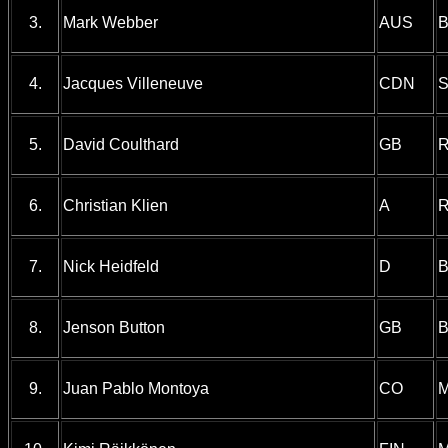
3.
Mark Webber
AUS
B
4.
Jacques Villeneuve
CDN
S
5.
David Coulthard
GB
R
6.
Christian Klien
A
R
7.
Nick Heidfeld
D
B
8.
Jenson Button
GB
B
9.
Juan Pablo Montoya
CO
M