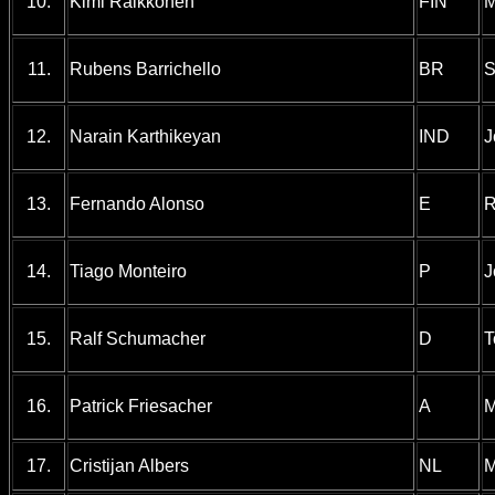
10.
Kimi Räikkönen
FIN
M
11.
Rubens Barrichello
BR
S
12.
Narain Karthikeyan
IND
J
13.
Fernando Alonso
E
R
14.
Tiago Monteiro
P
J
15.
Ralf Schumacher
D
T
16.
Patrick Friesacher
A
M
17.
Cristijan Albers
NL
M