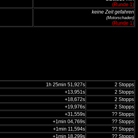
(Runde 1)
keine Zeit gefahren
(Motorschaden)
(Runde 1)
1h 25min 51,927s
2 Stopps
+13,951s
2 Stopps
+18,672s
2 Stopps
+19,976s
2 Stopps
+31,559s
?? Stopps
+1min 04,769s
?? Stopps
+1min 11,594s
?? Stopps
+1min 18,299s
?? Stopps