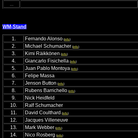
...
WM-Stand
1.
Fernando Alonso
(
info
)
2
.
Michael Schumacher
(
info
)
3
.
Kimi Räikkönen
(
info
)
4
.
Giancarlo Fisichella
(
info
)
5
.
Juan Pablo Montoya
(
info
)
6
.
Felipe Massa
7
.
Jenson Button
(
info
)
8.
Rubens Barrichello
(
info
)
9.
Nick Heidfeld
10
.
Ralf Schumacher
11
.
David Coulthard
(
info
)
12
.
Jacques Villeneuve
13
.
Mark Webber
(
info
)
14
.
Nico Rosberg
(
info
)