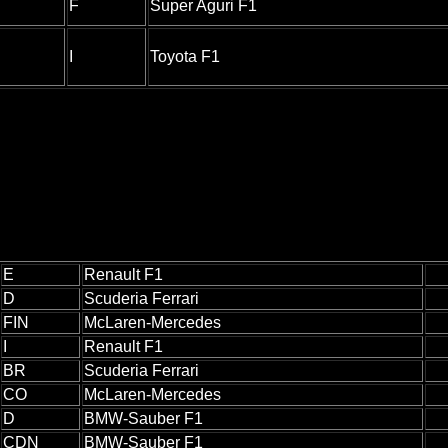
F
Super Aguri F1
I
Toyota F1
E
Renault F1
D
Scuderia Ferrari
FIN
McLaren-Mercedes
I
Renault F1
BR
Scuderia Ferrari
CO
McLaren-Mercedes
D
BMW-Sauber F1
CDN
BMW-Sauber F1