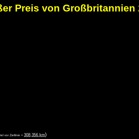
er Preis von Großbritannien
)
308,356 km
el vor Ziellinie =