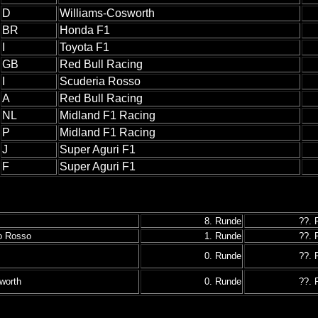
D
Williams-Cosworth
BR
Honda F1
I
Toyota F1
GB
Red Bull Racing
I
Scuderia Rosso
A
Red Bull Racing
NL
Midland F1 Racing
P
Midland F1 Racing
J
Super Aguri F1
F
Super Aguri F1
8. Runde
??. 
o Rosso
1. Runde
??. 
0. Runde
??. 
worth
0. Runde
??. 