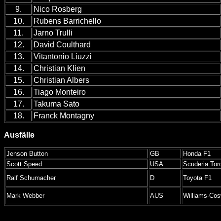
9.
Nico Rosberg
10.
Rubens Barrichello
11.
Jarno Trulli
12.
David Coulthard
13.
Vitantonio Liuzzi
14.
Christian Klien
15.
Christian Albers
16.
Tiago Monteiro
17.
Takuma Sato
18.
Franck Montagny
Ausfälle
Jenson Button
GB
Honda F1
Scott Speed
USA
Scuderia Tor
Ralf Schumacher
D
Toyota F1
Mark Webber
AUS
Williams-Cos