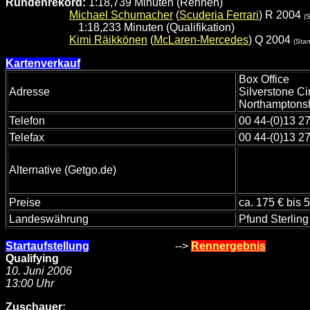
Rundenrekord:
1:18,739 Minuten (Rennen)
Michael Schumacher
(
Scuderia Ferrari
) R 2004
(
1:18,233 Minuten (Qualifikation)
Kimi Räikkönen
(
McLaren-Mercedes
) Q 2004
(Sta
Kartenverkauf
Box Office
Adresse
Silverstone Ci
Northamptons
Telefon
00 44-(0)13 27
Telefax
00 44-(0)13 27
Alternative (Getgo.de)
Preise
ca. 175 € bis 
Landeswährung
Pfund Sterling
Startaufstellung
-->
Rennergebnis
Qualifying
10. Juni 2006
13:00 Uhr
Zuschauer: