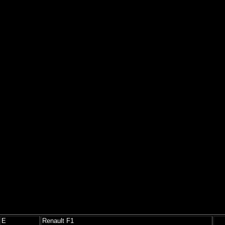
E
Renault F1