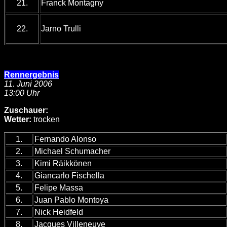
21.
Franck Montagny
22.
Jarno Trulli
Rennergebnis
11. Juni 2006
13:00 Uhr
Zuschauer:
Wetter:
trocken
1.
Fernando Alonso
2.
Michael Schumacher
3.
Kimi Räikkönen
4.
Giancarlo Fischella
5.
Felipe Massa
6.
Juan Pablo Montoya
7.
Nick Heidfeld
8.
Jacques Villeneuve