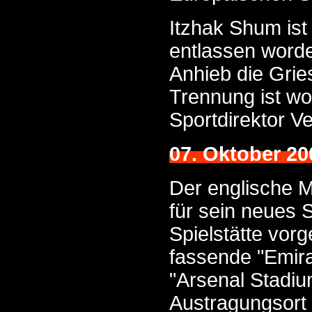
Itzhak Shum ist
entlassen worden
Anhieb die Grie
Trennung ist woh
Sportdirektor Ve
07. Oktober 20
Der englische 
für sein neues 
Spielstätte vor
fassende "Emira
"Arsenal Stadiu
Austragungsort 