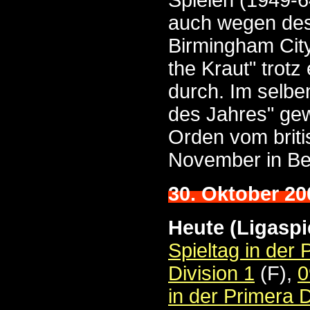
Spielen (1949-6
auch wegen des
Birmingham City
the Kraut" trot
durch. Im selbe
des Jahres" gew
Orden vom briti
November in Ber
30. Oktober 20
Heute (Ligaspi
Spieltag in der
Division 1
(F),
0
in der Primera D