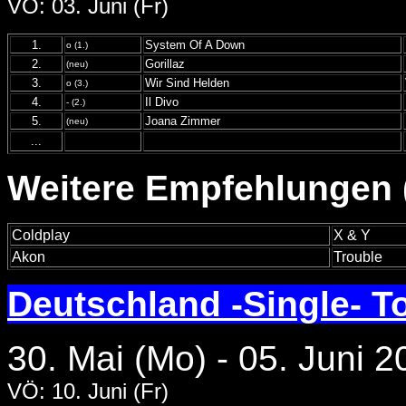
VÖ: 03. Juni (Fr)
1.
System Of A Down
o (1.)
2.
Gorillaz
(neu)
3.
Wir Sind Helden
o (3.)
4.
Il Divo
- (2.)
5.
Joana Zimmer
(neu)
...
Weitere Empfehlungen (
Coldplay
X & Y
Akon
Trouble
Deutschland -Single- T
30. Mai (Mo) - 05. Juni 2
VÖ: 10. Juni (Fr)