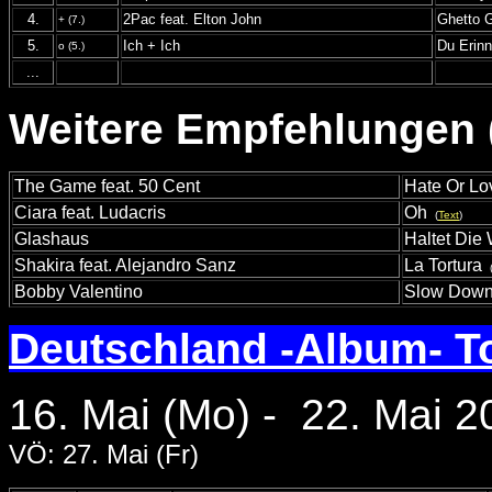
4.
2Pac feat. Elton John
Ghetto 
+ (7.)
5.
Ich + Ich
Du Erinn
o (5.)
...
Weitere Empfehlungen (
The Game feat. 50 Cent
Hate Or Lo
Ciara feat. Ludacris
Oh
(
Text
)
Glashaus
Haltet Die 
Shakira feat. Alejandro Sanz
La Tortura
Bobby Valentino
Slow Dow
Deutschland -Album- T
16. Mai (Mo) - 22. Mai 2
VÖ: 27. Mai (Fr)