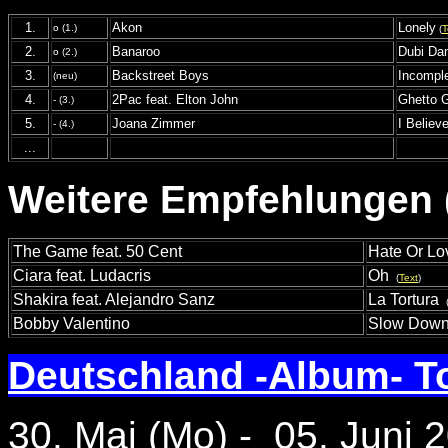
1.
Akon
Lonely
o (1.)
(
T
2.
Banaroo
Dubi D
o (2.)
3.
Backstreet Boys
Incompl
(neu)
4.
2Pac feat. Elton John
Ghetto 
- (3.)
5.
Joana Zimmer
I Believ
- (4.)
...
Weitere Empfehlungen (
The Game feat. 50 Cent
Hate Or Lo
Ciara feat. Ludacris
Oh
(
Text
)
Shakira feat. Alejandro Sanz
La Tortura
Bobby Valentino
Slow Dow
Deutschland -Album- T
30. Mai (Mo) - 05. Juni 