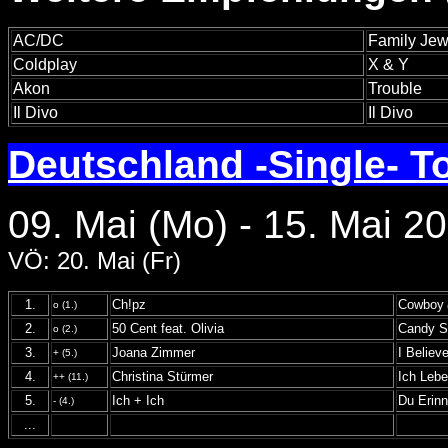
AC/DC
Family Jew
Coldplay
X & Y
Akon
Trouble
Il Divo
Il Divo
Deutschland -Single- T
09. Mai (Mo) - 15. Mai 2
VÖ: 20. Mai (Fr)
1.
Ch!pz
Cowboy
o (1.)
2.
50 Cent feat. Olivia
Candy S
o (2.)
3.
Joana Zimmer
I Believ
+ (5.)
4.
Christina Stürmer
Ich Lebe
++ (11.)
5.
Ich + Ich
Du Erinn
- (4.)
...