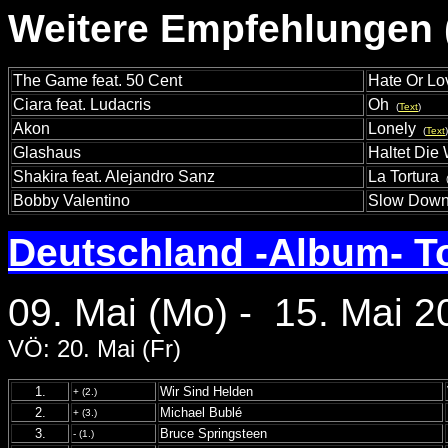
Weitere Empfehlungen (
The Game feat. 50 Cent
Hate Or Lo
Ciara feat. Ludacris
Oh
(
Text
)
Akon
Lonely
(
Text
)
Glashaus
Haltet Die 
Shakira feat. Alejandro Sanz
La Tortura
Bobby Valentino
Slow Dow
Deutschland -Album- T
09. Mai (Mo) - 15. Mai 2
VÖ: 20. Mai (Fr)
1.
Wir Sind Helden
+ (2.)
2.
Michael Bublé
+ (3.)
3.
Bruce Springsteen
- (1.)