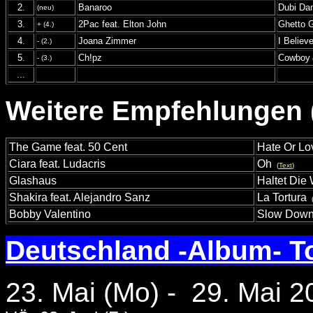
2.
Banaroo
Dubi D
(neu)
3.
2Pac feat. Elton John
Ghetto 
+ (4.)
4.
Joana Zimmer
I Believ
- (2.)
5.
Ch!pz
Cowboy
- (3.)
...
Weitere Empfehlungen (
The Game feat. 50 Cent
Hate Or Lo
Ciara feat. Ludacris
Oh
(
Text
)
Glashaus
Haltet Die 
Shakira feat. Alejandro Sanz
La Tortura
Bobby Valentino
Slow Dow
Deutschland -Album- T
23. Mai (Mo) - 29. Mai 2