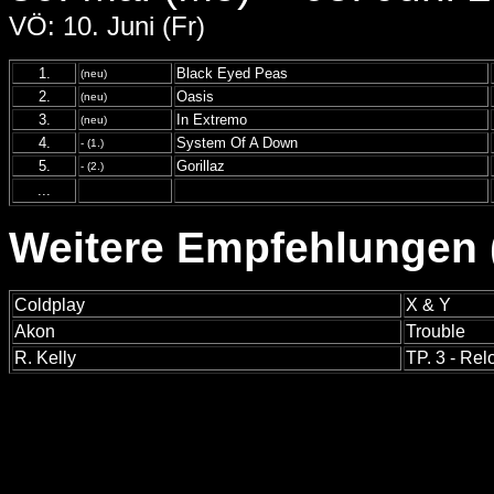
VÖ: 10. Juni (Fr)
1.
Black Eyed Peas
(neu)
2.
Oasis
(neu)
3.
In Extremo
(neu)
4.
System Of A Down
- (1.)
5.
Gorillaz
- (2.)
...
Weitere Empfehlungen (
Coldplay
X & Y
Akon
Trouble
R. Kelly
TP. 3 - Re