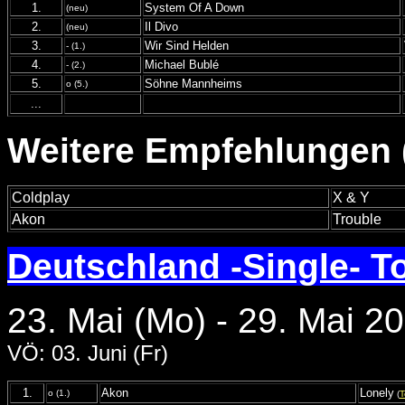
1.
System Of A Down
(neu)
2.
Il Divo
(neu)
3.
Wir Sind Helden
- (1.)
4.
Michael Bublé
- (2.)
5.
Söhne Mannheims
o (5.)
...
Weitere Empfehlungen (
Coldplay
X & Y
Akon
Trouble
Deutschland -Single- T
23. Mai (Mo) - 29. Mai 2
VÖ: 03. Juni (Fr)
1.
Akon
Lonely
o (1.)
(
T