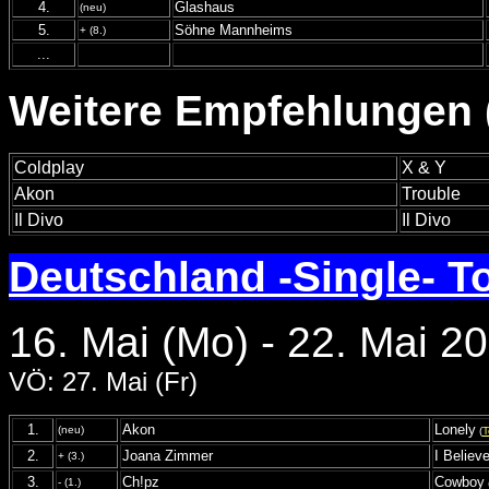
4.
Glashaus
(neu)
5.
Söhne Mannheims
+ (8.)
...
Weitere Empfehlungen (
Coldplay
X & Y
Akon
Trouble
Il Divo
Il Divo
Deutschland -Single- T
16. Mai (Mo) - 22. Mai 2
VÖ: 27. Mai (Fr)
1.
Akon
Lonely
(neu)
(
T
2.
Joana Zimmer
I Believ
+ (3.)
3.
Ch!pz
Cowboy
- (1.)