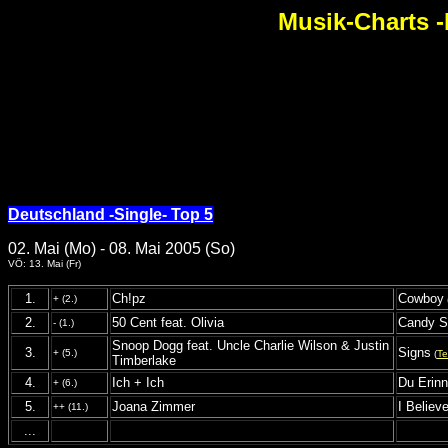
Musik-Charts -
Deutschland -Single- Top 5
02. Mai (Mo) - 08. Mai 2005 (So)
VÖ: 13. Mai (Fr)
1.
Ch!pz
Cowboy
+ (2.)
2.
50 Cent feat. Olivia
Candy S
- (1.)
Snoop Dogg feat. Uncle Charlie Wilson & Justin
3.
Signs
+ (5.)
(
Te
Timberlake
4.
Ich + Ich
Du Erinn
+ (6.)
5.
Joana Zimmer
I Believ
++ (11.)
...