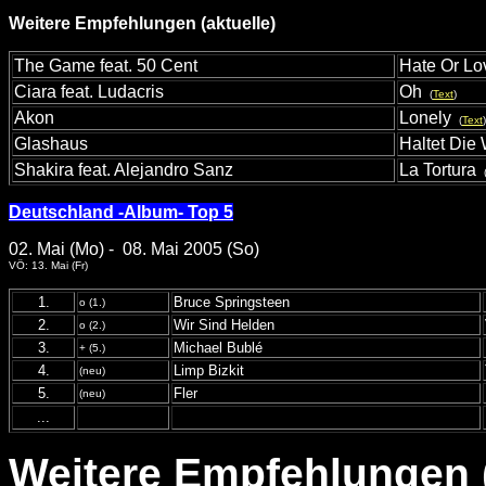
Weitere Empfehlungen (aktuelle)
The Game feat. 50 Cent
Hate Or Lo
Ciara feat. Ludacris
Oh
(
Text
)
Akon
Lonely
(
Text
)
Glashaus
Haltet Die 
Shakira feat. Alejandro Sanz
La Tortura
Deutschland -Album- Top 5
02. Mai (Mo) - 08. Mai 2005 (So)
VÖ: 13. Mai (Fr)
1.
Bruce Springsteen
o (1.)
2.
Wir Sind Helden
o (2.)
3.
Michael Bublé
+ (5.)
4.
Limp Bizkit
(neu)
5.
Fler
(neu)
...
Weitere Empfehlungen (