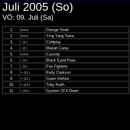
Juli 2005 (So)
VÖ: 09. Juli (Sa)
1.
George Strait
(neu)
2.
Ying Yang Twins
(neu)
3.
Coldplay
- (1.)
4.
Mariah Carey
- (2.)
5.
Cassidy
(neu)
6.
Black Eyed Peas
- (4.)
7.
Foo Fighters
- (3.)
8.
Kelly Clarkson
+ (11.)
9.
Gwen Stefani
+ (12.)
10.
Toby Keith
+ (13.)
11.
System Of A Down
- (10.)