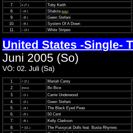
7.
Toby Keith
o (7.)
8.
Shakira
- (4.)
(
info
)
9.
Gwen Stefani
- (8.)
10.
System Of A Down
- (6.)
11.
White Stripes
-- (3.)
United States -Single- 
Juni 2005 (So)
VÖ: 02. Juli (Sa)
1.
Mariah Carey
+ (2.)
2.
Bo Bice
(neu)
3.
Carrie Underwood
- (1.)
4.
Gwen Stefani
- (3.)
5.
The Black Eyed Peas
- (4.)
6.
50 Cent
- (5.)
7.
Kelly Clarkson
- (6.)
8.
The Pussycat Dolls feat. Busta Rhymes
+ (11.)