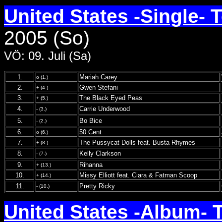
United States -Single- 
2005 (So)
VÖ: 09. Juli (Sa)
1.
Mariah Carey
o (1.)
2.
Gwen Stefani
+ (4.)
3.
The Black Eyed Peas
+ (5.)
4.
Carrie Underwood
- (3.)
5.
Bo Bice
- (2.)
6.
50 Cent
o (6.)
7.
The Pussycat Dolls feat. Busta Rhymes
+ (8.)
8.
Kelly Clarkson
- (7.)
9.
Rihanna
+ (13.)
10.
Missy Elliott feat. Ciara & Fatman Scoop
+ (14.)
11.
Pretty Ricky
- (10.)
United States -Album- 