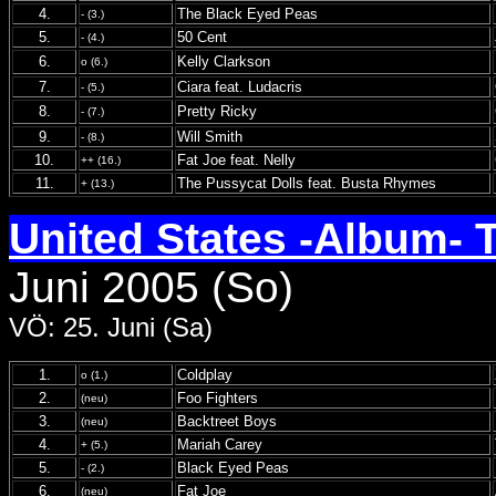
4.
The Black Eyed Peas
- (3.)
5.
50 Cent
- (4.)
6.
Kelly Clarkson
o (6.)
7.
Ciara feat. Ludacris
- (5.)
8.
Pretty Ricky
- (7.)
9.
Will Smith
- (8.)
10.
Fat Joe feat. Nelly
++ (16.)
11.
The Pussycat Dolls feat. Busta Rhymes
+ (13.)
United States -Album- 
Juni 2005 (So)
VÖ: 25. Juni (Sa)
1.
Coldplay
o (1.)
2.
Foo Fighters
(neu)
3.
Backtreet Boys
(neu)
4.
Mariah Carey
+ (5.)
5.
Black Eyed Peas
- (2.)
6.
Fat Joe
(neu)