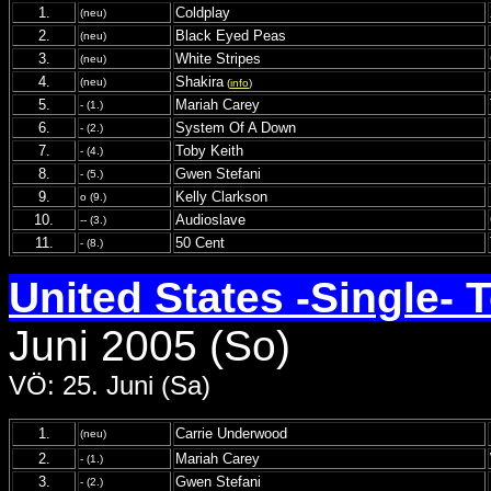
1.
Coldplay
(neu)
2.
Black Eyed Peas
(neu)
3.
White Stripes
(neu)
4.
Shakira
(neu)
(
info
)
5.
Mariah Carey
- (1.)
6.
System Of A Down
- (2.)
7.
Toby Keith
- (4.)
8.
Gwen Stefani
- (5.)
9.
Kelly Clarkson
o (9.)
10.
Audioslave
-- (3.)
11.
50 Cent
- (8.)
United States -Single- 
Juni 2005 (So)
VÖ: 25. Juni (Sa)
1.
Carrie Underwood
(neu)
2.
Mariah Carey
- (1.)
3.
Gwen Stefani
- (2.)