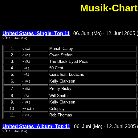
Musik-Chart
United States -Single- Top 11
06. Juni (Mo) - 12. Juni 2005 
VÖ: 18. Juni (Sa)
1.
Mariah Carey
o (1.)
2.
Gwen Stefani
o (2.)
3.
The Black Eyed Peas
+ (5.)
4.
50 Cent
- (3.)
5.
Ciara feat. Ludacris
- (4.)
6.
Kelly Clarkson
o (6.)
7.
Pretty Ricky
+ (8.)
8.
Will Smith
- (7.)
9.
Kelly Clarkson
o (9.)
10.
Coldplay
++ (18.)
11.
Rob Thomas
o (11.)
United States -Album- Top 11
06. Juni (Mo) - 12. Juni 2005 
VÖ: 18. Juni (Sa)