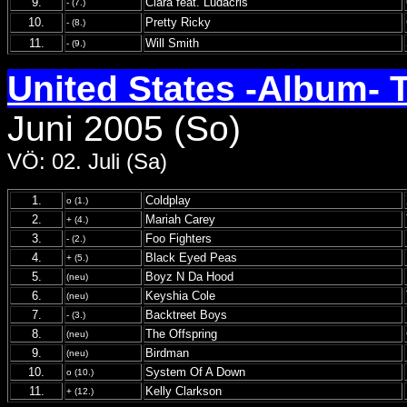
9.
Ciara feat. Ludacris
- (7.)
10.
Pretty Ricky
- (8.)
11.
Will Smith
- (9.)
United States -Album- 
Juni 2005 (So)
VÖ: 02. Juli (Sa)
1.
Coldplay
o (1.)
2.
Mariah Carey
+ (4.)
3.
Foo Fighters
- (2.)
4.
Black Eyed Peas
+ (5.)
5.
Boyz N Da Hood
(neu)
6.
Keyshia Cole
(neu)
7.
Backtreet Boys
- (3.)
8.
The Offspring
(neu)
9.
Birdman
(neu)
10.
System Of A Down
o (10.)
11.
Kelly Clarkson
+ (12.)