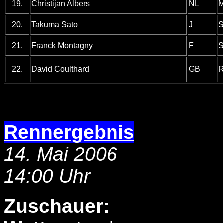
19.
Christijan Albers
NL
M
20.
Takuma Sato
J
S
21.
Franck Montagny
F
S
22.
David Coulthard
GB
R
Rennergebnis
14. Mai 2006
14:00 Uhr
Zuschauer: