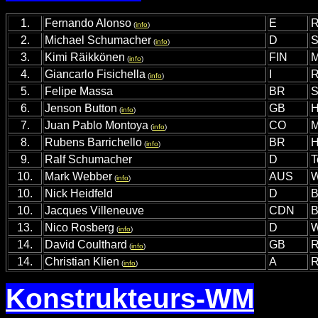
1.
Fernando Alonso
E
R
(
info
)
2
.
Michael Schumacher
D
S
(
info
)
3
.
Kimi Räikkönen
FIN
M
(
info
)
4
.
Giancarlo Fisichella
I
R
(
info
)
5
.
Felipe Massa
BR
S
6
.
Jenson Button
GB
H
(
info
)
7
.
Juan Pablo Montoya
CO
M
(
info
)
8.
Rubens Barrichello
BR
H
(
info
)
9
.
Ralf Schumacher
D
T
10
.
Mark Webber
AUS
W
(
info
)
10
.
Nick Heidfeld
D
B
10
.
Jacques Villeneuve
CDN
B
13
.
Nico Rosberg
D
W
(
info
)
14
.
David Coulthard
GB
R
(
info
)
14
.
Christian Klien
A
R
(
info
)
Konstrukteurs-WM