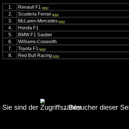
1.
Renault F1
(
info
)
2
.
Scuderia Ferrari
(
info
)
3
.
McLaren-Mercedes
(
info
)
4
.
Honda F1
5
.
BMW F1 Sauber
6
.
Williams-Cosworth
7
.
Toyota F1
(
info
)
8
.
Red Bull Racing
(
info
)
Sie sind der
.
Besucher dieser Sei