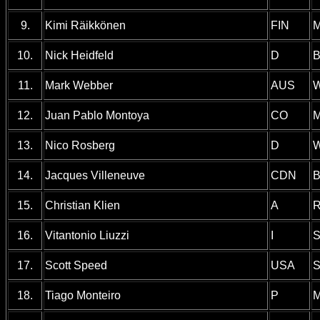
9.
Kimi Räikkönen
FIN
M
10.
Nick Heidfeld
D
B
11.
Mark Webber
AUS
W
12.
Juan Pablo Montoya
CO
M
13.
Nico Rosberg
D
W
14.
Jacques Villeneuve
CDN
B
15.
Christian Klien
A
R
16.
Vitantonio Liuzzi
I
S
17.
Scott Speed
USA
S
18.
Tiago Monteiro
P
M