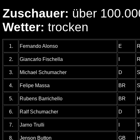
Zuschauer:
über 100.00
Wetter:
trocken
1.
Fernando Alonso
E
R
2.
Giancarlo Fischella
I
R
3.
Michael Schumacher
D
S
4.
Felipe Massa
BR
S
5.
Rubens Barrichello
BR
H
6.
Ralf Schumacher
D
T
7.
Jarno Trulli
I
T
8.
Jenson Button
GB
H