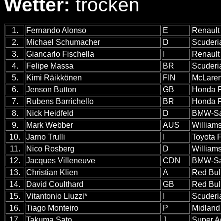
Wetter:
trocken
1.
Fernando Alonso
E
Renault
2.
Michael Schumacher
D
Scuderia
3.
Giancarlo Fischella
I
Renault
4.
Felipe Massa
BR
Scuderia
5.
Kimi Räikkönen
FIN
McLare
6.
Jenson Button
GB
Honda 
7.
Rubens Barrichello
BR
Honda 
8.
Nick Heidfeld
D
BMW-Sa
9.
Mark Webber
AUS
William
10.
Jarno Trulli
I
Toyota 
11.
Nico Rosberg
D
William
12.
Jacques Villeneuve
CDN
BMW-Sa
13.
Christian Klien
A
Red Bul
14.
David Coulthard
GB
Red Bul
15.
Vitantonio Liuzzi*
I
Scuderi
16.
Tiago Monteiro
P
Midland
17.
Takuma Sato
J
Super A