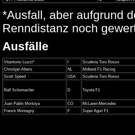
*Ausfall, aber aufgrund d
Renndistanz noch gewer
Ausfälle
Vitantonio Liuzzi*
I
Scuderia Toro Rosso
Christijan Albers
NL
Midland F1 Racing
Scott Speed
USA
Scuderia Toro Rosso
Ralf Schumacher
D
Toyota F1
Juan Pablo Montoya
CO
McLaren-Mercedes
Franck Montagny
F
Super Aguri F1