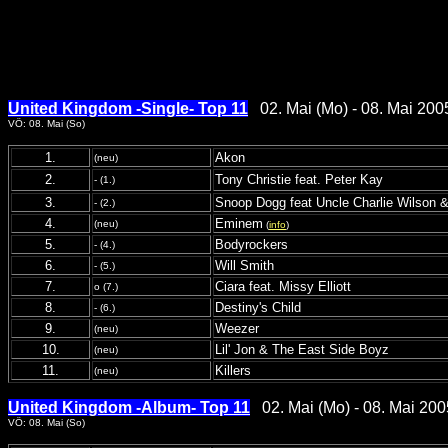
United Kingdom -Single- Top 11
02. Mai (Mo) - 08. Mai 200
VÖ: 08. Mai (So)
1.
Akon
(neu)
2.
Tony Christie feat. Peter Kay
- (1.)
3.
Snoop Dogg feat Uncle Charlie Wilson &
- (2.)
4.
Eminem
(neu)
(
info
)
5.
Bodyrockers
- (4.)
6.
Will Smith
- (5.)
7.
Ciara feat. Missy Elliott
o (7.)
8.
Destiny's Child
- (6.)
9.
Weezer
(neu)
10.
Lil' Jon & The East Side Boyz
(neu)
11.
Killers
(neu)
United Kingdom -Album- Top 11
02. Mai (Mo) - 08. Mai 200
VÖ: 08. Mai (So)