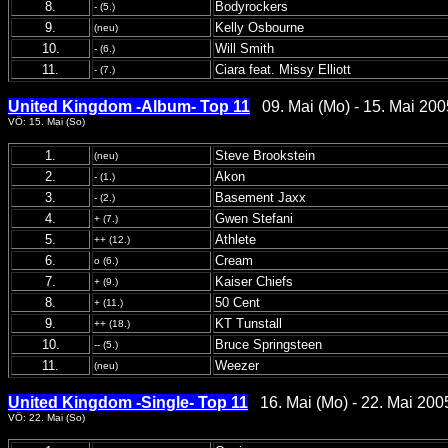
8.
Bodyrockers
- (5.)
9.
Kelly Osbourne
(neu)
10.
Will Smith
- (6.)
11.
Ciara feat. Missy Elliott
- (7.)
United Kingdom -Album- Top 11
09. Mai (Mo) - 15. Mai 200
VÖ: 15. Mai (So)
1.
Steve Brookstein
(neu)
2.
Akon
- (1.)
3.
Basement Jaxx
- (2.)
4.
Gwen Stefani
+ (7.)
5.
Athlete
++ (12.)
6.
Cream
o (6.)
7.
Kaiser Chiefs
+ (9.)
8.
50 Cent
+ (11.)
9.
KT Tunstall
++ (18.)
10.
Bruce Springsteen
-- (5.)
11.
Weezer
(neu)
United Kingdom -Single- Top 11
16. Mai (Mo) - 22. Mai 200
VÖ: 22. Mai (So)