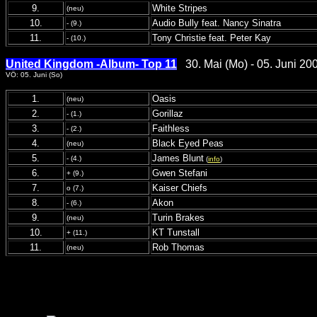
9.
White Stripes
(neu)
10.
Audio Bully feat. Nancy Sinatra
- (9.)
11.
Tony Christie feat. Peter Kay
- (10.)
United Kingdom -Album- Top 11
30. Mai (Mo) - 05. Juni 20
VÖ: 05. Juni (So)
1.
Oasis
(neu)
2.
Gorillaz
- (1.)
3.
Faithless
- (2.)
4.
Black Eyed Peas
(neu)
5.
James Blunt
- (4.)
(
info
)
6.
Gwen Stefani
+ (9.)
7.
Kaiser Chiefs
o (7.)
8.
Akon
- (6.)
9.
Turin Brakes
(neu)
10.
KT Tunstall
+ (11.)
11.
Rob Thomas
(neu)