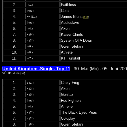
2.
Faithless
- (1.)
3.
Coral
(neu)
4.
James Blunt
++ (11.)
(
info
)
5.
Audioslave
(neu)
6.
Akon
- (4.)
7.
Kaiser Chiefs
+ (9.)
8.
System Of A Down
-- (2.)
9.
Gwen Stefani
- (6.)
10.
Athlete
- (8.)
11.
KT Tunstall
- (7.)
United Kingdom -Single- Top 11
30. Mai (Mo) - 05. Juni 200
VÖ: 05. Juni (So)
1.
Crazy Frog
o (1.)
2.
Akon
+ (3.)
3.
Gorillaz
+ (5.)
4.
Foo Fighters
(neu)
5.
Amerie
- (4.)
6.
The Black Eyed Peas
+ (7.)
7.
Coldplay
-- (2.)
8.
Gwen Stefani
o (8.)