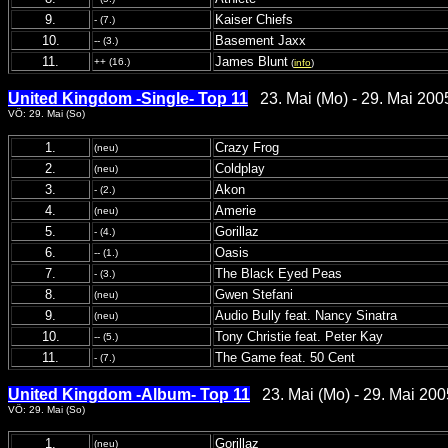
9.
Kaiser Chiefs
- (7.)
10.
Basement Jaxx
-- (3.)
11.
James Blunt
++ (16.)
(
info
)
United Kingdom -Single- Top 11
23. Mai (Mo) - 29. Mai 200
VÖ: 29. Mai (So)
1.
Crazy Frog
(neu)
2.
Coldplay
(neu)
3.
Akon
- (2.)
4.
Amerie
(neu)
5.
Gorillaz
- (4.)
6.
Oasis
-- (1.)
7.
The Black Eyed Peas
- (3.)
8.
Gwen Stefani
(neu)
9.
Audio Bully feat. Nancy Sinatra
(neu)
10.
Tony Christie feat. Peter Kay
-- (5.)
11.
The Game feat. 50 Cent
- (7.)
United Kingdom -Album- Top 11
23. Mai (Mo) - 29. Mai 200
VÖ: 29. Mai (So)
1.
Gorillaz
(neu)