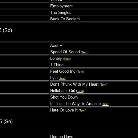
Employment
The Singles
Back To Bedlam
5 (So)
Axel F
Speed Of Sound
(
Text
)
Lonely
(
Text
)
1 Thing
Feel Good Inc
(
Text
)
Lyla
(
Text
)
Don't Phunk With My Heart
(
Text
)
Hollaback Girl
(
Text
)
Shot You Down
Is This The Way To Amarillo
(
Text
)
Hate Or Love It
(
Text
)
5 (So)
Demon Days