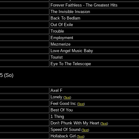
Forever Faithless - The Greatest Hits
The Invisible Invasion
Back To Bedlam
Out Of Exile
Trouble
Employment
Mezmerize
Love Angel Music Baby
Tourist
Eye To The Telescope
5 (So)
Axel F
Lonely
(
Text
)
Feel Good Inc
(
Text
)
Best Of You
1 Thing
Don't Phunk With My Heart
(
Text
)
Speed Of Sound
(
Text
)
Hollaback Girl
(
Text
)