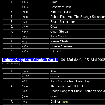
1.
Akon
+ (2.)
2.
Basement Jaxx
+ (3.)
3.
Nine Inch Nails
(neu)
4.
Robert Plant And The Strange Sensatio
(neu)
5.
Bruce Springsteen
- (1.)
6.
Cream
(neu)
7.
Gwen Stefani
+ (8.)
8.
Tony Christie
- (4.)
9.
Kaiser Chiefs
- (7.)
10.
Shakin' Stevens
-- (5.)
11.
50 Cent
-- (6.)
United Kingdom -Single- Top 11
09. Mai (Mo) - 15. Mai 200
VÖ: 15. Mai (So)
1.
Akon
o (1.)
2.
Gorillaz
++ (20.)
3.
Tony Christie feat. Peter Kay
- (2.)
4.
The Game feat. 50 Cent
(neu)
5.
Snoop Dogg feat Uncle Charlie Wilson &
- (3.)
6.
Coral
(neu)
7.
Eminem
- (4.)
(
info
)