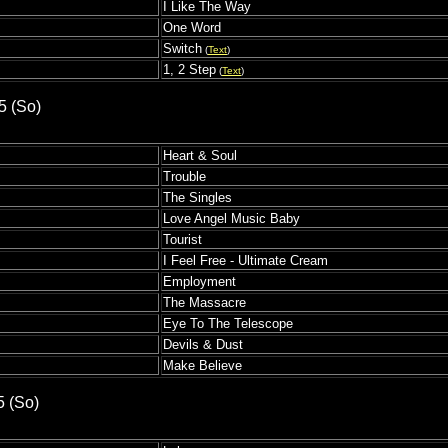
I Like The Way
One Word
Switch
(
Text
)
1, 2 Step
(
Text
)
5 (So)
Heart & Soul
Trouble
The Singles
Love Angel Music Baby
Tourist
I Feel Free - Ultimate Cream
Employment
The Massacre
Eye To The Telescope
Devils & Dust
Make Believe
5 (So)