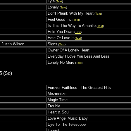
Lyla
(
Text
)
Lonely
(
Text
)
Don't Phunk With My Heart
(
Text
)
Feel Good Inc
(
Text
)
Is This The Way To Amarillo
(
Text
)
Hold You Down
(
Text
)
Hate Or Love It
(
Text
)
 Justin Wilson
Signs
(
Text
)
Owner Of A Lonely Heart
Everyday I Love You Less And Less
Lonely No More
(
Text
)
5 (So)
Forever Faithless - The Greatest Hits
Mezmerize
Magic Time
Trouble
Heart & Soul
Love Angel Music Baby
Eye To The Telescope
Tourist