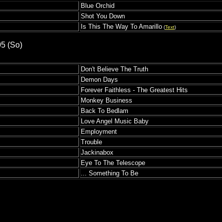
Blue Orchid
Shot You Down
Is This The Way To Amarillo
(
Text
)
05 (So)
Don't Believe The Truth
Demon Days
Forever Faithless - The Greatest Hits
Monkey Business
Back To Bedlam
Love Angel Music Baby
Employment
Trouble
Jackinabox
Eye To The Telescope
... Something To Be