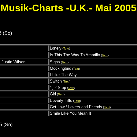
Musik-Charts -U.K.- Mai 2005
5 (So)
Lonely
(
Text
)
Is This The Way To Amarillo
(
Text
)
 Justin Wilson
Signs
(
Text
)
Mockingbird
(
Text
)
I Like The Way
Switch
(
Text
)
1, 2 Step
(
Text
)
Girl
(
Text
)
Beverly Hills
(
Text
)
Get Low / Lovers and Friends
(
Text
)
Smile Like You Mean It
5 (So)