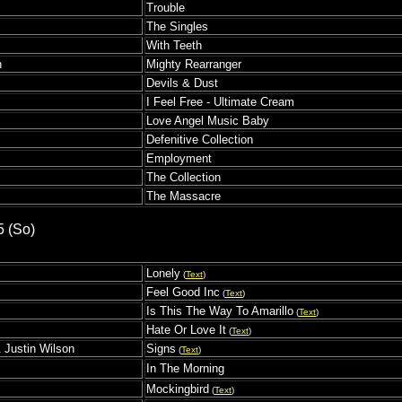
Trouble
The Singles
With Teeth
n
Mighty Rearranger
Devils & Dust
I Feel Free - Ultimate Cream
Love Angel Music Baby
Defenitive Collection
Employment
The Collection
The Massacre
5 (So)
Lonely
(
Text
)
Feel Good Inc
(
Text
)
Is This The Way To Amarillo
(
Text
)
Hate Or Love It
(
Text
)
 Justin Wilson
Signs
(
Text
)
In The Morning
Mockingbird
(
Text
)