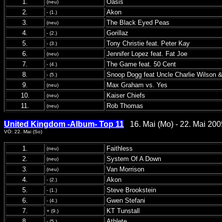
1.
Oasis
(neu)
2.
Akon
- (1.)
3.
The Black Eyed Peas
(neu)
4.
Gorillaz
- (2.)
5.
Tony Christie feat. Peter Kay
- (3.)
6.
Jennifer Lopez feat. Fat Joe
(neu)
7.
The Game feat. 50 Cent
- (4.)
8.
Snoop Dogg feat Uncle Charlie Wilson &
- (5.)
9.
Max Graham vs. Yes
(neu)
10.
Kaiser Chiefs
(neu)
11.
Rob Thomas
(neu)
United Kingdom -Album- Top 11
16. Mai (Mo) - 22. Mai 200
VÖ: 22. Mai (So)
1.
Faithless
(neu)
2.
System Of A Down
(neu)
3.
Van Morrison
(neu)
4.
Akon
- (2.)
5.
Steve Brookstein
- (1.)
6.
Gwen Stefani
- (4.)
7.
KT Tunstall
+ (9.)
8.
Athlete
- (5.)