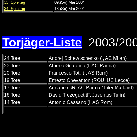
33. Spieltag
09.(So) Mai 2004
34. Spieltag
16.(So) Mai 2004
Torjäger-Liste
2003/20
24 Tore
Andrej Schewtschenko (I, AC Milan)
23 Tore
Alberto Gilardino (I, AC Parma)
20 Tore
Francesco Totti (I, AS Rom)
19 Tore
Ernesto Chevanton (ROU, US Lecce)
17 Tore
Adriano (BR, AC Parma / Inter Mailand)
16 Tore
David Trezeguet (F, Juventus Turin)
14 Tore
Antonio Cassano (I, AS Rom)
...