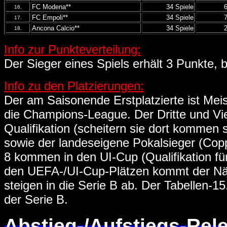
FC Modena**
34 Spiele
16.
FC Empoli**
34 Spiele
17.
Ancona Calcio**
34 Spiele
18.
Info zur Punkteverteilung:
Der Sieger eines Spiels erhält 3 Punkte, b
Info zu den Platzierungen:
Der am Saisonende Erstplatzierte ist Meist
die Champions-League. Der Dritte und V
Qualifikation (scheitern sie dort kommen
sowie der landeseigene Pokalsieger (Cop
8 kommen in den UI-Cup (Qualifikation fü
den UEFA-/UI-Cup-Plätzen kommt der Näch
steigen in die Serie B ab. Der Tabellen-1
der Serie B.
Abstieg-/Aufstiegs-Rel