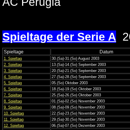
AC Perugia
Spieltage der Serie A
20
Spieltage
Datum
1. Spieltag
30.(Sa)-31.(So) August 2003
2. Spieltag
13.(Sa)-14.(So) September 2003
3. Spieltag
20.(Sa)-21.(So) September 2003
4. Spieltag
27.(Sa)-28.(So) September 2003
5. Spieltag
05.(So) Oktober 2003
6. Spieltag
18.(Sa)-19.(So) Oktober 2003
7. Spieltag
25.(Sa)-26.(So) Oktober 2003
8. Spieltag
01.(Sa)-02.(So) November 2003
9. Spieltag
08.(Sa)-09.(So) November 2003
10. Spieltag
22.(Sa)-23.(So) November 2003
11. Spieltag
29.(Sa)-30.(So) November 2003
12. Spieltag
06.(Sa)-07.(So) Dezember 2003