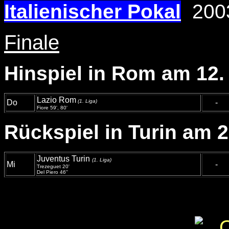
Italienischer Pokal
2003
Finale
Hinspiel in Rom am 12. 
Lazio Rom
Do
(1. Liga)
-
Fiore 59', 80'
Rückspiel in Turin am 2
Juventus Turin
(1. Liga)
Mi
-
Trezeguet 20'
Del Piero 46''