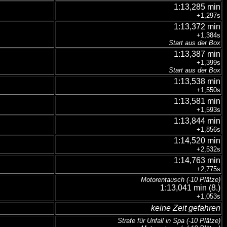
1:13,285 min
+1,297s
1:13,372 min
+1,384s
Start aus der Box
1:13,387 min
+1,399s
Start aus der Box
1:13,538 min
+1,550s
1:13,581 min
+1,593s
1:13,844 min
+1,856s
1:14,520 min
+2,532s
1:14,763 min
+2,775s
Motorentausch (-10 Plätze)
1:13,041 min (8.)
+1,053s
keine Zeit gefahren
Strafe für Unfall in Spa
(-10 Plätze)