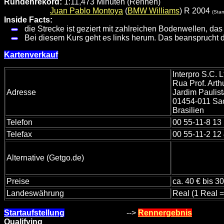
Rundenrekord:
1:11,473 Minuten (Rennen)
Juan Pablo Montoya
(
BMW Williams
) R 2004
(Sta
Inside Facts:
die Strecke ist geziert mit zahlreichen Bodenwellen, das
Bei diesem Kurs geht es links herum. Das beansprucht d
Kartenverkauf
Interpro S.C. L
Rua Prof. Art
Adresse
Jardim Paulis
01454-011 Sao
Brasilien
Telefon
00 55-11-8 13
Telefax
00 55-11-2 12
Alternative (Getgo.de)
Preise
ca. 40 € bis 3
Landeswährung
Real (1 Real =
Startaufstellung
-->
Rennergebnis
Qualifying