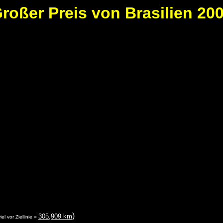
roßer Preis von Brasilien 20
)
305,909 km
el vor Ziellinie =