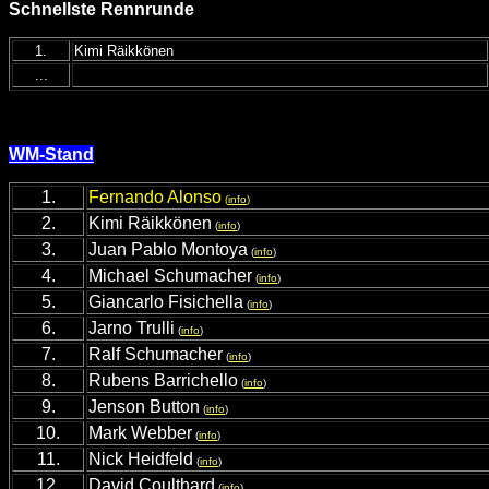
Schnellste Rennrunde
1.
Kimi Räikkönen
...
WM-Stand
1.
Fernando Alonso
(
info
)
2.
Kimi Räikkönen
(
info
)
3.
Juan Pablo Montoya
(
info
)
4.
Michael Schumacher
(
info
)
5.
Giancarlo Fisichella
(
info
)
6.
Jarno Trulli
(
info
)
7.
Ralf Schumacher
(
info
)
8.
Rubens Barrichello
(
info
)
9.
Jenson Button
(
info
)
10.
Mark Webber
(
info
)
11.
Nick Heidfeld
(
info
)
12.
David Coulthard
(
info
)