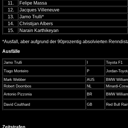
11.
Felipe Massa
12.
Jacques Villeneuve
13.
Jarno Trulli*
14.
Christijan Albers
15.
Narain Karthikeyan
*Ausfall, aber aufgrund der 90prozentig absolvierten Renndis
Ausfälle
Jarno Trulli
I
Toyota F1
Tiago Monteiro
P
Jordan-Toyot
Mark Webber
AUS
BMW Willia
Robert Doornbos
NL
Minardi-Cosw
Antonio Pizzonia
BR
BMW Willia
David Coulthard
GB
Red Bull Rai
Zeitstrafen