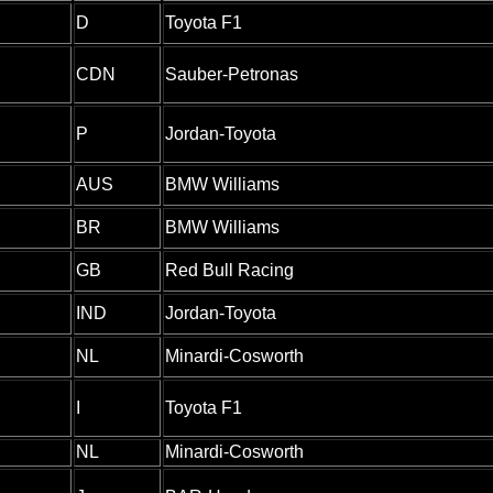
D
Toyota F1
CDN
Sauber-Petronas
P
Jordan-Toyota
AUS
BMW Williams
BR
BMW Williams
GB
Red Bull Racing
IND
Jordan-Toyota
NL
Minardi-Cosworth
I
Toyota F1
NL
Minardi-Cosworth