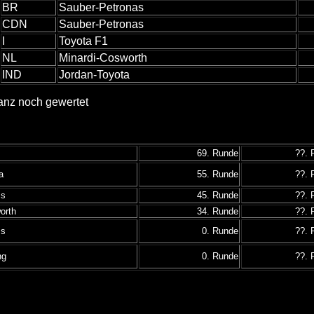
BR
Sauber-Petronas
CDN
Sauber-Petronas
I
Toyota F1
NL
Minardi-Cosworth
IND
Jordan-Toyota
tanz noch gewertet
69. Runde
??. 
a
55. Runde
??. 
ms
45. Runde
??. 
orth
34. Runde
??. 
ms
0. Runde
??. 
ng
0. Runde
??. 