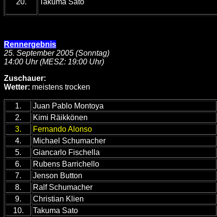
20.
Takuma Sato
Rennergebnis
25. September 2005 (Sonntag)
14:00 Uhr (MESZ: 19:00 Uhr)
Zuschauer:
Wetter:
meistens trocken
1.
Juan Pablo Montoya
2.
Kimi Räikkönen
3.
Fernando Alonso
4.
Michael Schumacher
5.
Giancarlo Fischella
6.
Rubens Barrichello
7.
Jenson Button
8.
Ralf Schumacher
9.
Christian Klien
10.
Takuma Sato