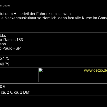
nd: 2005)
 tut dem Hinterteil der Fahrer ziemlich weh
ie Nackenmuskulatur so ziemlich, denn fast alle Kurse im Gra
tda.
hur Ramos 183
tano
 Paulo - SP
 57 75
 40 79
00 €
 ca. 2 €, ca. 1 DM)