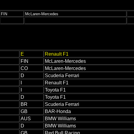
FIN
McLaren-Mercedes
E
Renault F1
FIN
McLaren-Mercedes
CO
McLaren-Mercedes
D
Scuderia Ferrari
I
Renault F1
I
Toyota F1
D
Toyota F1
BR
Scuderia Ferrari
GB
BAR-Honda
AUS
BMW Williams
D
BMW Williams
GB
Red Bull Racing