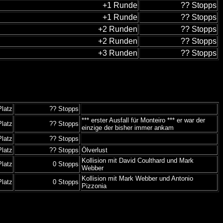
+1 Runde
?? Stopps
+1 Runde
?? Stopps
+2 Runden
?? Stopps
+2 Runden
?? Stopps
+3 Runden
?? Stopps
Platz
?? Stopps
*** erster Ausfall für Monteiro *** er war der
Platz
?? Stopps
einzige der bisher immer ankam
Platz
?? Stopps
Platz
?? Stopps
Ölverlust
Kollision mit David Coulthard und Mark
Platz
0 Stopps
Webber
Kollision mit Mark Webber und Antonio
Platz
0 Stopps
Pizzonia